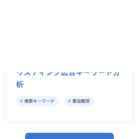
更新日：
2026.01.20
【シロアリ駆除 集客】723件の
リスティング広告キーワード分
析
#
検索キーワード
#
害虫駆除