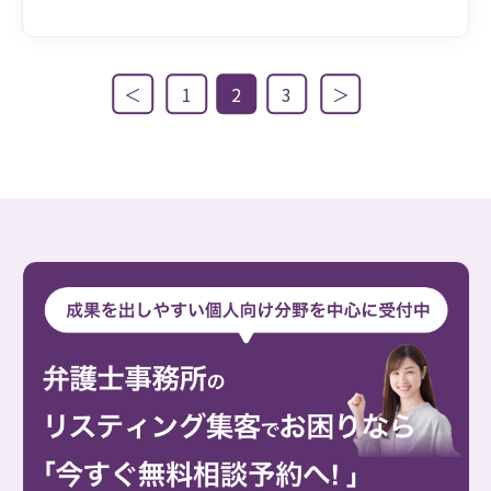
＜
1
2
3
＞