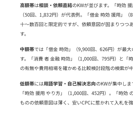
高額帯
は
相談・依頼直結
のKWが並びます。「時効 援用
（50回、1,832円）が代表例。「借金 時効 援用」（
十〜数百回と限定的ですが、依頼意図が固まりつつ
す。
中額帯
では「借金 時効」（9,900回、626円）が
す。「消費 者 金融 時効」（1,000回、795円）と「
の有無や費用相場を確かめる比較検討段階の検索が
低額帯
には
用語学習・自己解決志向
のKWが集中します
「時効 援用 やり方」（1,000回、452円）。「時効
ものの依頼意図は薄く、安いCPCに惹かれて入札を