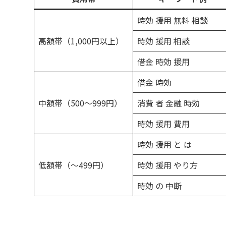
時効 援用 無料 相談
高額帯（1,000円以上）
時効 援用 相談
借金 時効 援用
借金 時効
中額帯（500〜999円）
消費 者 金融 時効
時効 援用 費用
時効 援用 と は
低額帯（〜499円）
時効 援用 やり方
時効 の 中断