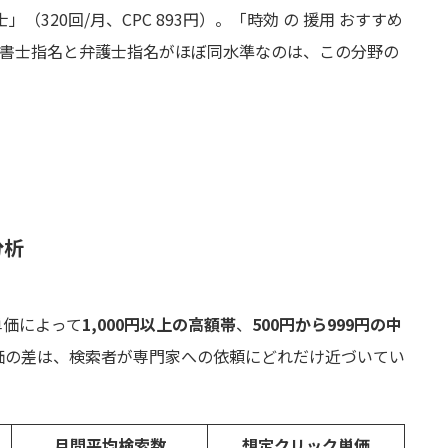
士」（320回/月、CPC 893円）。「時効 の 援用 おすすめ
。司法書士指名と弁護士指名がほぼ同水準なのは、この分野の
分析
単価によって
1,000円以上の高額帯
、
500円から999円の中
価の差は、検索者が専門家への依頼にどれだけ近づいてい
月間平均検索数
想定クリック単価