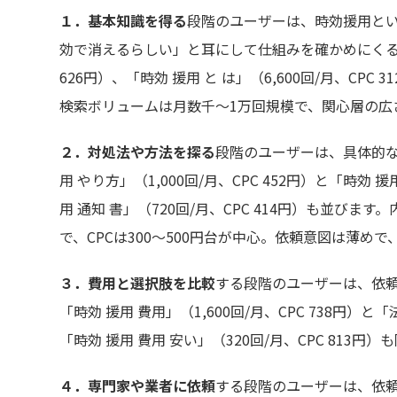
１．基本知識を得る
段階のユーザーは、時効援用と
効で消えるらしい」と耳にして仕組みを確かめにくる層で
626円）、「時効 援用 と は」（6,600回/月、CPC 3
検索ボリュームは月数千〜1万回規模で、関心層の広
２．対処法や方法を探る
段階のユーザーは、具体的な
用 やり方」（1,000回/月、CPC 452円）と「時効 援
用 通知 書」（720回/月、CPC 414円）も並び
で、CPCは300〜500円台が中心。依頼意図は薄め
３．費用と選択肢を比較
する段階のユーザーは、依頼
「時効 援用 費用」（1,600回/月、CPC 738円）と「
「時効 援用 費用 安い」（320回/月、CPC 81
４．専門家や業者に依頼
する段階のユーザーは、依頼