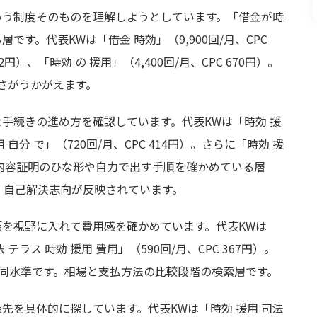
いう制度そのものを理解しようとしています。「借金が時
す。代表KWは「借金 時効」（9,900回/月、CPC
12円）、「時効 の 援用」（4,400回/月、CPC 670円）。
さがうかがえます。
手続きの進め方を確認しています。代表KWは「時効 援
用 自分 で」（720回/月、CPC 414円）。さらに「時効 援
ます。内容証明のひな形や自力で出す手順を確かめている層
で、自己解決志向が反映されています。
を視野に入れて費用感を確かめています。代表KWは
法 テラス 時効 援用 費用」（590回/月、CPC 367円）。
3円）も同水準です。相場と支払方法の比較段階の検索層です。
先を具体的に探しています。代表KWは「時効 援用 司法