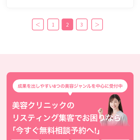
＜
1
2
3
＞